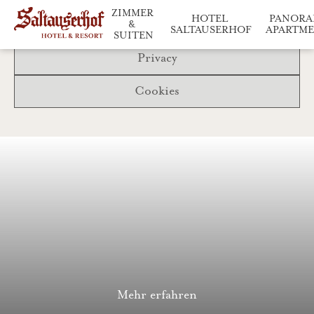
ZIMMER 
HOTEL 
PANORA
& 
SALTAUSERHOF
APARTM
SUITEN
Saltauserhof im Überblick
Entspannen & Gen
Wohneinheiten im Deta
Privacy
Cookies
Mehr erfahren