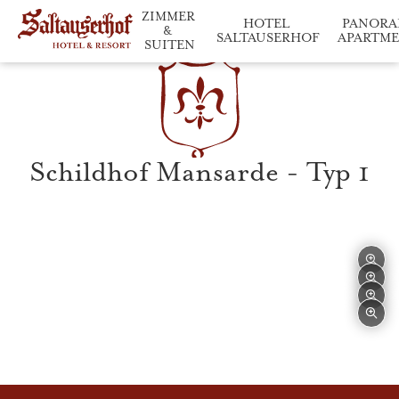
ZIMMER 
HOTEL 
PANORA
& 
SALTAUSERHOF
APARTM
SUITEN
Saltauserhof im Überblick
Entspannen & Gen
Wohneinheiten im Deta
Schildhof Mansarde - Typ 1